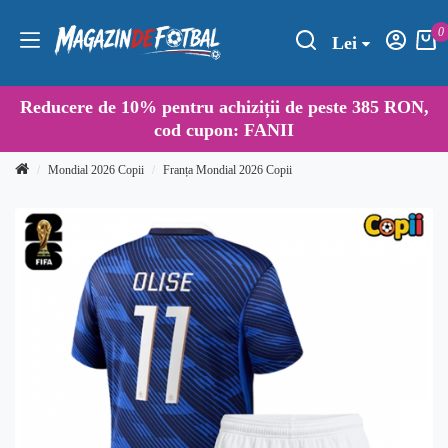
0
Lei
Reducere de
10%
pentru achiziții de peste 385 RON,
cod cupon:
FANII
Mondial 2026 Copii
Franța Mondial 2026 Copii