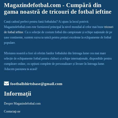
Magazindefotbal.com - Cumpără din
gama noastră de tricouri de fotbal ieftine
Cauți cadoul perfect pentru fanii fotbalului? Ai ajuns la locul potrivit.
Magazindefotbal.com este furnizorul principal la nivel mondial al celor mai bune
tricouri
de fotbal ieftine
. Cu o selecție de costum fotbal din campionate și echipe naționale de pe
șase continente, suntem sursa ta unică pentru prețuri excelente la echipamente de fotbal
populare.
Misiunea noastră a fost să oferim fanilor fotbalului din întreaga lume cea mai mare
selecție de echipamente fotbal pentru cluburi și echipe internaționale, disponibile pentru
cumpărare online, cu opțiuni complete de personalizare și livrare în întreaga lume.
Aducem pasiunea ta acasă!
footballshirtsbase@gmail.com
Informaţii
Despre Magazindefotbal.com
Contactaţi-ne