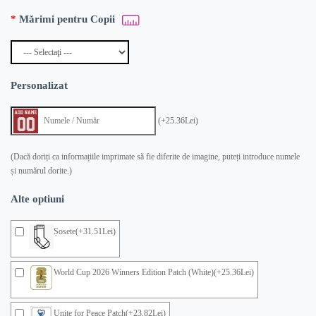
Mărimi pentru Copii
Personalizat
(+25.36Lei)
(Dacă doriți ca informațiile imprimate să fie diferite de imagine, puteți introduce numele
și numărul dorite.)
Alte optiuni
Șosete(+31.51Lei)
World Cup 2026 Winners Edition Patch (White)(+25.36Lei)
Unite for Peace Patch(+23.82Lei)