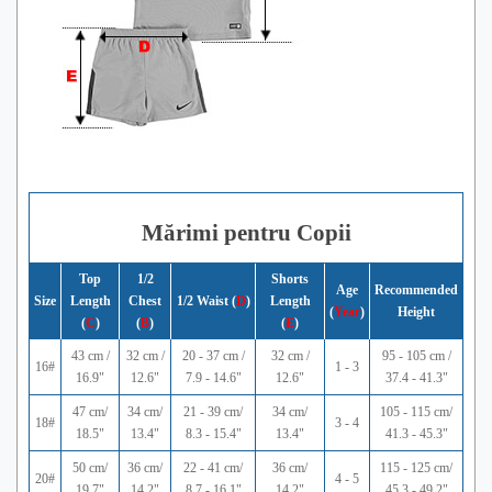
Mărimi pentru Copii
Top
1/2
Shorts
Age
Recommended
Size
Length
Chest
1/2 Waist (
D
)
Length
(
Year
)
Height
(
C
)
(
B
)
(
E
)
43 cm /
32 cm /
20 - 37 cm /
32 cm /
95 - 105 cm /
16#
1 - 3
16.9"
12.6"
7.9 - 14.6"
12.6"
37.4 - 41.3"
47 cm/
34 cm/
21 - 39 cm/
34 cm/
105 - 115 cm/
18#
3 - 4
18.5"
13.4"
8.3 - 15.4"
13.4"
41.3 - 45.3"
50 cm/
36 cm/
22 - 41 cm/
36 cm/
115 - 125 cm/
20#
4 - 5
19.7"
14.2"
8.7 - 16.1"
14.2"
45.3 - 49.2"