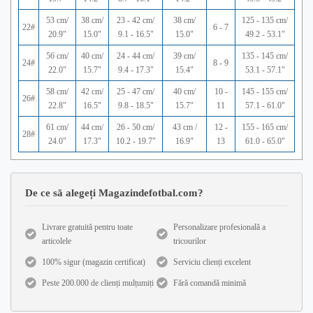
53 cm/
38 cm/
23 - 42 cm/
38 cm/
125 - 135 cm/
22#
6 - 7
20.9"
15.0"
9.1 - 16.5"
15.0"
49.2 - 53.1"
56 cm/
40 cm/
24 - 44 cm/
39 cm/
135 - 145 cm/
24#
8 - 9
22.0"
15.7"
9.4 - 17.3"
15.4"
53.1 - 57.1"
58 cm/
42 cm/
25 - 47 cm/
40 cm/
10 -
145 - 155 cm/
26#
22.8"
16.5"
9.8 - 18.5"
15.7"
11
57.1 - 61.0"
61 cm/
44 cm/
26 - 50 cm/
43 cm /
12 -
155 - 165 cm/
28#
24.0"
17.3"
10.2 - 19.7"
16.9"
13
61.0 - 65.0"
De ce să alegeți Magazindefotbal.com?
Livrare gratuită pentru toate
Personalizare profesională a
articolele
tricourilor
100% sigur (magazin certificat)
Serviciu clienți excelent
Peste 200.000 de clienți mulțumiți
Fără comandă minimă