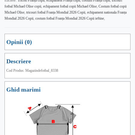
Etichete:
Tricou Franța copii
,
echipament Franța copii
,
costum Franța copii
,
tricouri
fotbal Michael Olise copii
,
echipament fotbal copii Michael Olise
,
Costum fotbal copii
Michael Olise
,
tricouri fotbal Franța Mondial 2026 Copii
,
echipament nationala Franța
Mondial 2026 Copii
,
costum fotbal Franța Mondial 2026 Copii ieftine
,
Opinii (0)
Descriere
Cod Produs: Magazindefotbal_8338
Ghid marimi