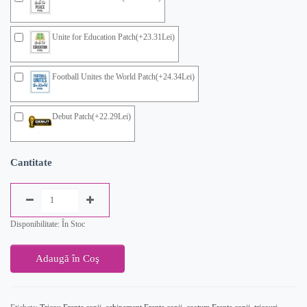
Unite for Education Patch(+23.31Lei)
Football Unites the World Patch(+24.34Lei)
Debut Patch(+22.29Lei)
Cantitate
Disponibilitate: În Stoc
Adaugă în Coş