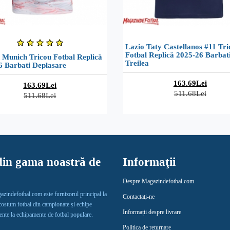
Lazio Taty Castellanos #11 Tri
Fotbal Replică 2025-26 Barbat
 Munich Tricou Fotbal Replică
Treilea
6 Barbati Deplasare
163.69Lei
163.69Lei
511.68Lei
511.68Lei
in gama noastră de
Informaţii
Despre Magazindefotbal.com
gazindefotbal.com este furnizorul principal la
Contactaţi-ne
 costum fotbal din campionate și echipe
Informații despre livrare
lente la echipamente de fotbal populare.
Politica de returnare