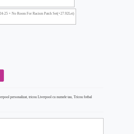
24-25 + No Room For Racism Patch Set(+27.92Lei)
verpool personalizat
,
tricou Liverpool cu numele tau
,
Tricou fotbal