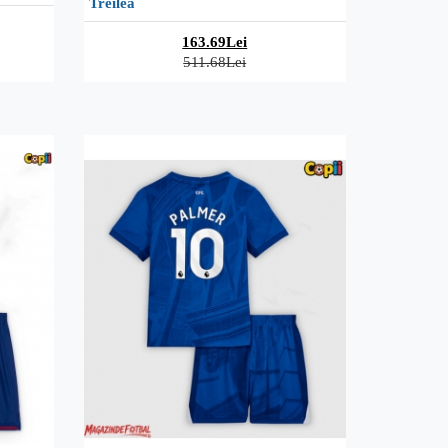
Treilea
163.69Lei
511.68Lei