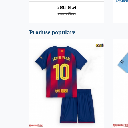
Deplas
209.80Lei
511.68Lei
Produse populare