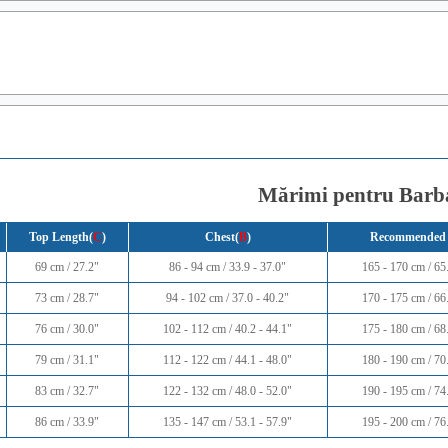
Mărimi pentru Barb
Top Length(
C
)
Chest(
B
)
Recommended 
69 cm / 27.2"
86 - 94 cm / 33.9 - 37.0"
165 - 170 cm / 65.
73 cm / 28.7"
94 - 102 cm / 37.0 - 40.2"
170 - 175 cm / 66.
76 cm / 30.0"
102 - 112 cm / 40.2 - 44.1"
175 - 180 cm / 68.
79 cm / 31.1"
112 - 122 cm / 44.1 - 48.0"
180 - 190 cm / 70.
83 cm / 32.7"
122 - 132 cm / 48.0 - 52.0"
190 - 195 cm / 74.
86 cm / 33.9"
135 - 147 cm / 53.1 - 57.9"
195 - 200 cm / 76.