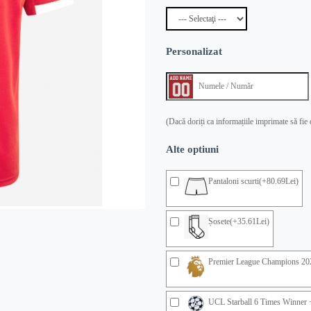
Personalizat
(Dacă doriți ca informațiile imprimate să fie
Alte optiuni
Pantaloni scurti(+80.69Lei)
Șosete(+35.61Lei)
Premier League Champions 20
UCL Starball 6 Times Winner 