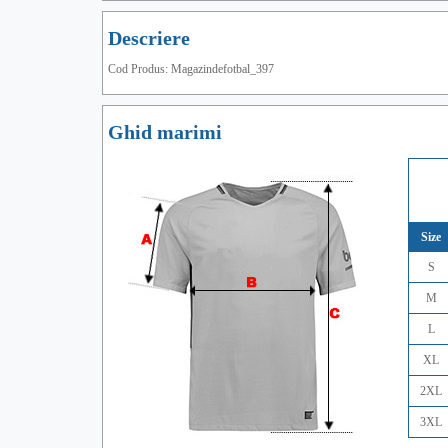
Descriere
Cod Produs: Magazindefotbal_397
Ghid marimi
Size
S
M
L
XL
2XL
3XL