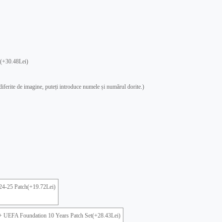
(+30.48Lei)
 diferite de imagine, puteți introduce numele și numărul dorite.)
24-25 Patch(+19.72Lei)
+ UEFA Foundation 10 Years Patch Set(+28.43Lei)