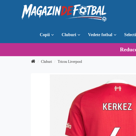
Copii
Cluburi
Vedete fotbal
Select
Reduc
Cluburi
Tricou Liverpool