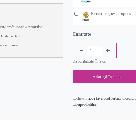
Premier League Champions 20
zare profesională a tricourilor
Cantitate
lienți excelent
andă minimă
Disponibilitate: În Stoc
Adaugă în Coş
Etichete:
Tricou Liverpool barbati
,
tricou Li
Liverpool ieftine
,