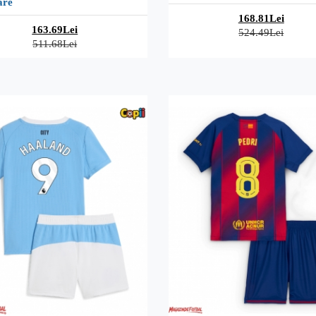
are
168.81Lei
163.69Lei
524.49Lei
511.68Lei