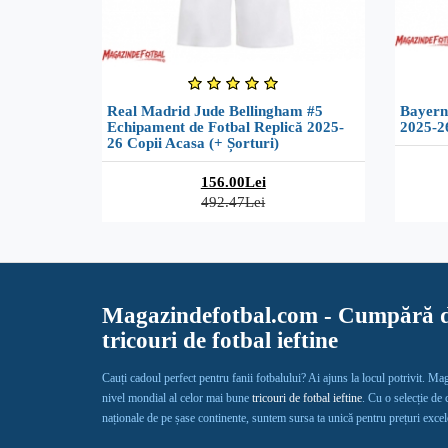
Real Madrid Jude Bellingham #5
Bayern
Echipament de Fotbal Replică 2025-
2025-2
26 Copii Acasa (+ Șorturi)
156.00Lei
492.47Lei
Magazindefotbal.com - Cumpără d
tricouri de fotbal ieftine
Cauți cadoul perfect pentru fanii fotbalului? Ai ajuns la locul potrivit. Ma
nivel mondial al celor mai bune
tricouri de fotbal ieftine
. Cu o selecție de
naționale de pe șase continente, suntem sursa ta unică pentru prețuri exce