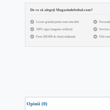
De ce să alegeți Magazindefotbal.com?
Livrare gratuită pentru toate articolele
Personali
100% sigur (magazin certificat)
Serviciu c
Peste 200.000 de clienți mulțumiți
Fără com
Opinii (0)