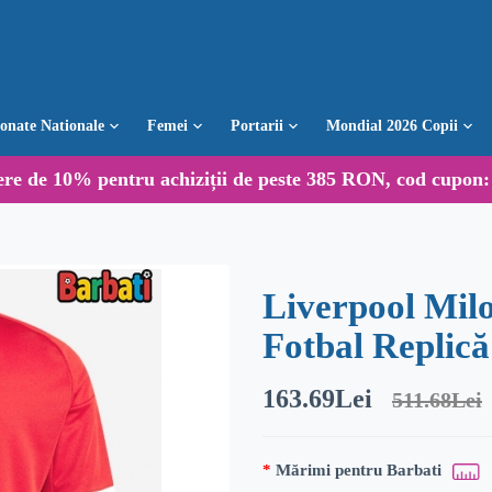
ionate Nationale
Femei
Portarii
Mondial 2026 Copii
ere de
10%
pentru achiziții de peste 385 RON, cod cupon
Liverpool Mil
Fotbal Replică
163.69Lei
511.68Lei
Mărimi pentru Barbati