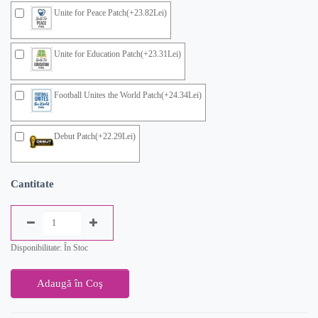
Unite for Peace Patch(+23.82Lei)
Unite for Education Patch(+23.31Lei)
Football Unites the World Patch(+24.34Lei)
Debut Patch(+22.29Lei)
Cantitate
Disponibilitate: În Stoc
Adaugă în Coş