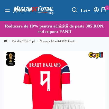
0
Lei
Reducere de
10%
pentru achiziții de peste 385 RON,
cod cupon:
FANII
Mondial 2026 Copii
Norvegia Mondial 2026 Copii