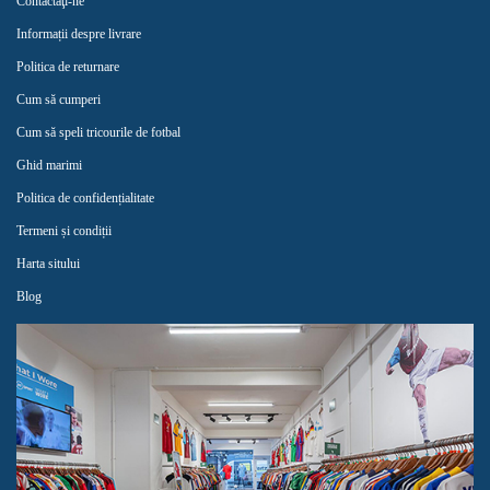
Contactaţi-ne
Informații despre livrare
Politica de returnare
Cum să cumperi
Cum să speli tricourile de fotbal
Ghid marimi
Politica de confidențialitate
Termeni și condiții
Harta sitului
Blog