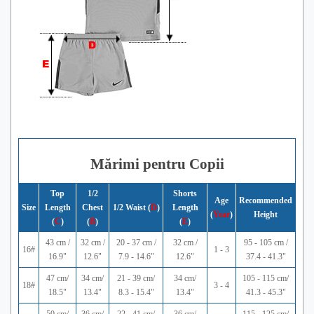
Mărimi pentru Copii
Top
1/2
Shorts
Age
Recommended
Size
Length
Chest
1/2 Waist (
D
)
Length
(
Year
)
Height
(
C
)
(
B
)
(
E
)
43 cm /
32 cm /
20 - 37 cm /
32 cm /
95 - 105 cm /
16#
1 - 3
16.9"
12.6"
7.9 - 14.6"
12.6"
37.4 - 41.3"
47 cm/
34 cm/
21 - 39 cm/
34 cm/
105 - 115 cm/
18#
3 - 4
18.5"
13.4"
8.3 - 15.4"
13.4"
41.3 - 45.3"