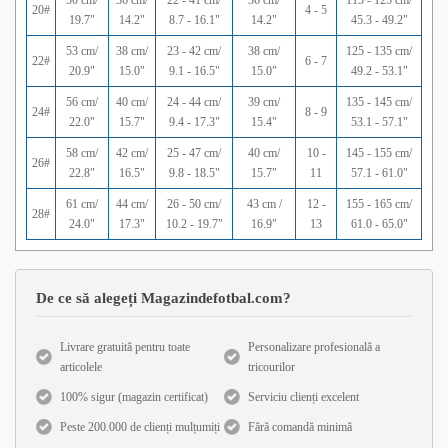
50 cm/
36 cm/
22 - 41 cm/
36 cm/
115 - 125 cm/
20#
4 - 5
19.7"
14.2"
8.7 - 16.1"
14.2"
45.3 - 49.2"
53 cm/
38 cm/
23 - 42 cm/
38 cm/
125 - 135 cm/
22#
6 - 7
20.9"
15.0"
9.1 - 16.5"
15.0"
49.2 - 53.1"
56 cm/
40 cm/
24 - 44 cm/
39 cm/
135 - 145 cm/
24#
8 - 9
22.0"
15.7"
9.4 - 17.3"
15.4"
53.1 - 57.1"
58 cm/
42 cm/
25 - 47 cm/
40 cm/
10 -
145 - 155 cm/
26#
22.8"
16.5"
9.8 - 18.5"
15.7"
11
57.1 - 61.0"
61 cm/
44 cm/
26 - 50 cm/
43 cm /
12 -
155 - 165 cm/
28#
24.0"
17.3"
10.2 - 19.7"
16.9"
13
61.0 - 65.0"
De ce să alegeți Magazindefotbal.com?
Livrare gratuită pentru toate
Personalizare profesională a
articolele
tricourilor
100% sigur (magazin certificat)
Serviciu clienți excelent
Peste 200.000 de clienți mulțumiți
Fără comandă minimă