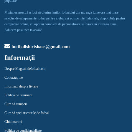
populare.
Misiunea noastră a fost să oferim fanilor fotbalului din întreaga lume cea mai mare
selecție de echipamente fotbal pentru cluburi și echipe internaționale, disponibile pentru
cumpărare online, cu opțiuni complete de personalizare și livrare în întreaga lume.
Aducem pasiunea ta acasă!
footballshirtsbase@gmail.com
Informaţii
Despre Magazindefotbal.com
Contactaţi-ne
Informații despre livrare
Politica de returnare
Cum să cumperi
Cum să speli tricourile de fotbal
Ghid marimi
Politica de confidențialitate