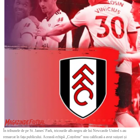
În tribunele de pe St. James' Park, tricourile alb-negru ale lui Newcastle United s-au
remarcat în fața publicului. Această echipă „Coțofene” nou calificată a avut suișuri și