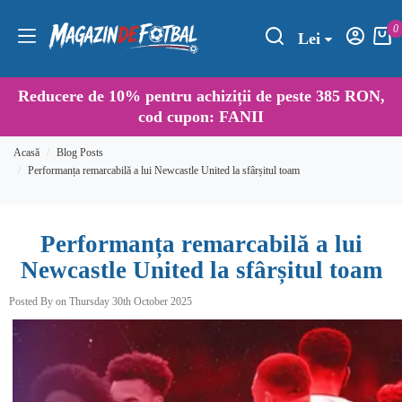
0
Lei
Reducere de
10%
pentru achiziții de peste 385 RON,
cod cupon:
FANII
Acasă
Blog Posts
Performanța remarcabilă a lui Newcastle United la sfârșitul toam
Performanța remarcabilă a lui
Newcastle United la sfârșitul toam
Posted By on Thursday 30th October 2025