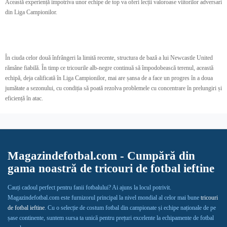
Această experiență împotriva unor echipe de top va oferi lecții valoroase viitorilor adversari
din Liga Campionilor.
În ciuda celor două înfrângeri la limită recente, structura de bază a lui Newcastle United
rămâne fiabilă. În timp ce tricourile alb-negre continuă să împodobească terenul, această
echipă, deja calificată în Liga Campionilor, mai are șansa de a face un progres în a doua
jumătate a sezonului, cu condiția să poată rezolva problemele cu concentrare în prelungiri și
eficiență în atac.
Magazindefotbal.com - Cumpără din
gama noastră de tricouri de fotbal ieftine
Cauți cadoul perfect pentru fanii fotbalului? Ai ajuns la locul potrivit.
Magazindefotbal.com este furnizorul principal la nivel mondial al celor mai bune
tricouri
de fotbal ieftine
. Cu o selecție de costum fotbal din campionate și echipe naționale de pe
șase continente, suntem sursa ta unică pentru prețuri excelente la echipamente de fotbal