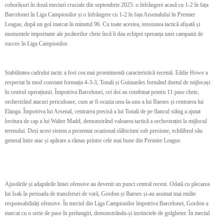
coborâșuri în două meciuri cruciale din septembrie 2025: o înfrângere acasă cu 1-2 în fața
Barcelonei în Liga Campionilor și o înfrângere cu 1-2 în fața Arsenalului în Premier
League, după un gol marcat în minutul 96. Cu toate acestea, tensiunea tactică afișată și
momentele importante ale jucătorilor cheie încă îi dau echipei speranța unei campanii de
succes în Liga Campionilor.
Stabilitatea cadrului tactic a fost cea mai proeminentă caracteristică recentă. Eddie Howe a
respectat în mod constant formația 4-3-3, Tonali și Guimarães formând duetul de mijlocași
în centrul operațiunii. Împotriva Barcelonei, cei doi au combinat pentru 11 pase cheie,
orchestrând atacuri periculoase, cum ar fi ocazia unu-la-unu a lui Barnes și centrarea lui
Elanga. Împotriva lui Arsenal, centrarea precisă a lui Tonali de pe flancul stâng a ajutat
lovitura de cap a lui Walter Madd, demonstrând valoarea tactică a orchestrației la mijlocul
terenului. Deși acest sistem a prezentat ocazional slăbiciuni sub presiune, echilibrul său
general între atac și apărare a rămas printre cele mai bune din Premier League.
Ajustările și adaptările liniei ofensive au devenit un punct central recent. Odată cu plecarea
lui Isak în perioada de transferuri de vară, Gordon și Barnes și-au asumat mai multe
responsabilități ofensive. În meciul din Liga Campionilor împotriva Barcelonei, Gordon a
marcat cu o serie de pase în prelungiri, demonstrându-și instinctele de golgheter. În meciul