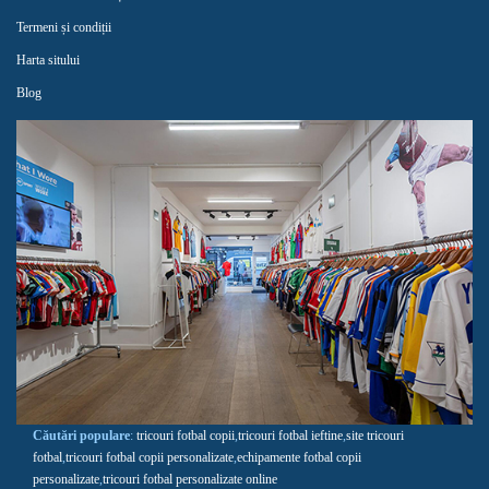
Termeni și condiții
Harta sitului
Blog
Căutări populare
:
tricouri fotbal copii
,
tricouri fotbal ieftine
,
site tricouri
fotbal
,
tricouri fotbal copii personalizate
,
echipamente fotbal copii
personalizate
,
tricouri fotbal personalizate online