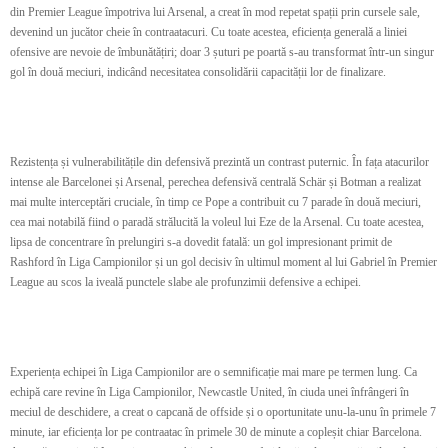
din Premier League împotriva lui Arsenal, a creat în mod repetat spații prin cursele sale,
devenind un jucător cheie în contraatacuri. Cu toate acestea, eficiența generală a liniei
ofensive are nevoie de îmbunătățiri; doar 3 șuturi pe poartă s-au transformat într-un singur
gol în două meciuri, indicând necesitatea consolidării capacității lor de finalizare.
Rezistența și vulnerabilitățile din defensivă prezintă un contrast puternic. În fața atacurilor
intense ale Barcelonei și Arsenal, perechea defensivă centrală Schär și Botman a realizat
mai multe interceptări cruciale, în timp ce Pope a contribuit cu 7 parade în două meciuri,
cea mai notabilă fiind o paradă strălucită la voleul lui Eze de la Arsenal. Cu toate acestea,
lipsa de concentrare în prelungiri s-a dovedit fatală: un gol impresionant primit de
Rashford în Liga Campionilor și un gol decisiv în ultimul moment al lui Gabriel în Premier
League au scos la iveală punctele slabe ale profunzimii defensive a echipei.
Experiența echipei în Liga Campionilor are o semnificație mai mare pe termen lung. Ca
echipă care revine în Liga Campionilor, Newcastle United, în ciuda unei înfrângeri în
meciul de deschidere, a creat o capcană de offside și o oportunitate unu-la-unu în primele 7
minute, iar eficiența lor pe contraatac în primele 30 de minute a copleșit chiar Barcelona.