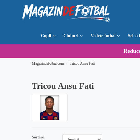
Copii
Cluburi
Vedete fotbal
Select
Reduc
Magazindefotbal.com
Tricou Ansu Fati
Tricou Ansu Fati
Sortare