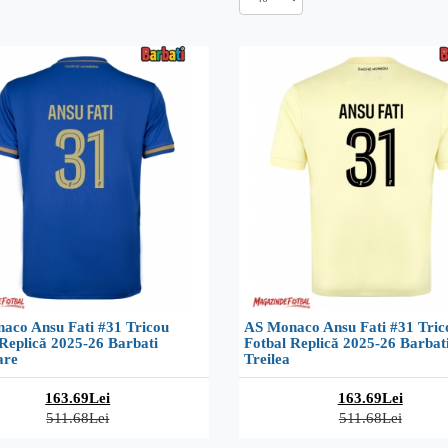
aco Ansu Fati #31 Tricou
AS Monaco Ansu Fati #31 Tric
Replică 2025-26 Barbati
Fotbal Replică 2025-26 Barbat
are
Treilea
163.69Lei
163.69Lei
511.68Lei
511.68Lei