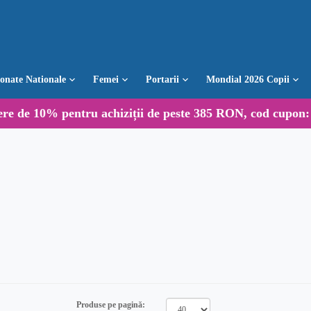
ionate Nationale
Femei
Portarii
Mondial 2026 Copii
ere de
10%
pentru achiziții de peste 385 RON, cod cupon
Produse pe pagină: