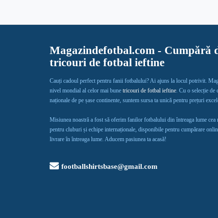
Magazindefotbal.com - Cumpără d
tricouri de fotbal ieftine
Cauți cadoul perfect pentru fanii fotbalului? Ai ajuns la locul potrivit. Ma
nivel mondial al celor mai bune
tricouri de fotbal ieftine
. Cu o selecție de
naționale de pe șase continente, suntem sursa ta unică pentru prețuri exce
Misiunea noastră a fost să oferim fanilor fotbalului din întreaga lume cea
pentru cluburi și echipe internaționale, disponibile pentru cumpărare onlin
livrare în întreaga lume. Aducem pasiunea ta acasă!
footballshirtsbase@gmail.com