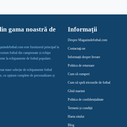
in gama noastră de
Informaţii
Despre Magazindefotbal.com
gazindefotbal.com este furnizorul principal la
Contactaţi-ne
 costum fotbal din campionate și echipe
Informații despre livrare
lente la echipamente de fotbal populare.
Politica de returnare
 mai mare selecție de echipamente fotbal
Cum să cumperi
e, cu opțiuni complete de personalizare și
Cum să speli tricourile de fotbal
Ghid marimi
Politica de confidențialitate
Termeni și condiții
Harta sitului
Blog