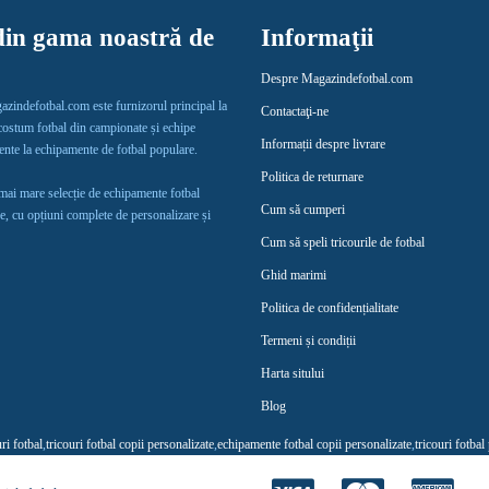
in gama noastră de
Informaţii
Despre Magazindefotbal.com
gazindefotbal.com este furnizorul principal la
Contactaţi-ne
 costum fotbal din campionate și echipe
Informații despre livrare
lente la echipamente de fotbal populare.
Politica de returnare
 mai mare selecție de echipamente fotbal
Cum să cumperi
e, cu opțiuni complete de personalizare și
Cum să speli tricourile de fotbal
Ghid marimi
Politica de confidențialitate
Termeni și condiții
Harta sitului
Blog
uri fotbal
,
tricouri fotbal copii personalizate
,
echipamente fotbal copii personalizate
,
tricouri fotbal