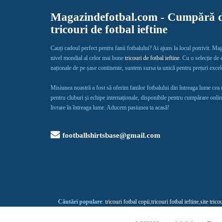
Magazindefotbal.com - Cumpără d
tricouri de fotbal ieftine
Cauți cadoul perfect pentru fanii fotbalului? Ai ajuns la locul potrivit. Ma
nivel mondial al celor mai bune
tricouri de fotbal ieftine
. Cu o selecție de
naționale de pe șase continente, suntem sursa ta unică pentru prețuri exce
Misiunea noastră a fost să oferim fanilor fotbalului din întreaga lume cea
pentru cluburi și echipe internaționale, disponibile pentru cumpărare onlin
livrare în întreaga lume. Aducem pasiunea ta acasă!
footballshirtsbase@gmail.com
Căutări populare
:
tricouri fotbal copii
,
tricouri fotbal ieftine
,
site trico