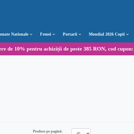
ionate Nationale
Femei
Portarii
Mondial 2026 Copii
ere de
10%
pentru achiziții de peste 385 RON, cod cupon
Produse pe pagină: