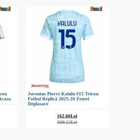
icou
Juventus Pierre Kalulu #15 Tricou
Acasa
Fotbal Replică 2025-26 Femei
Deplasare
162.66Lei
509.12Lei