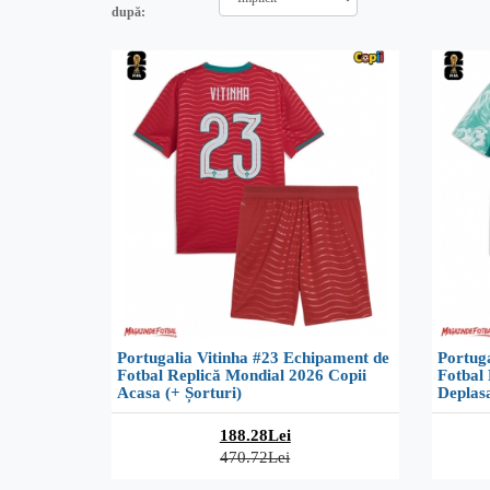
după:
Portugalia Vitinha #23 Echipament de
Portuga
Fotbal Replică Mondial 2026 Copii
Fotbal 
Acasa (+ Șorturi)
Deplasa
188.28Lei
470.72Lei