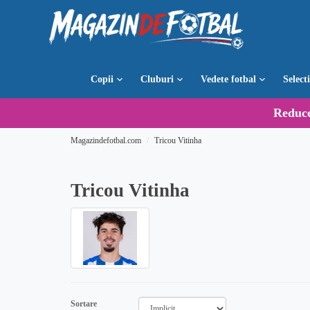
Copii
Cluburi
Vedete fotbal
Select
Reduc
Magazindefotbal.com
Tricou Vitinha
Tricou Vitinha
Sortare