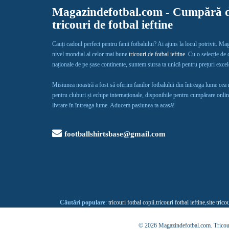
Magazindefotbal.com - Cumpără d
tricouri de fotbal ieftine
Cauți cadoul perfect pentru fanii fotbalului? Ai ajuns la locul potrivit. Ma
nivel mondial al celor mai bune
tricouri de fotbal ieftine
. Cu o selecție de
naționale de pe șase continente, suntem sursa ta unică pentru prețuri exce
Misiunea noastră a fost să oferim fanilor fotbalului din întreaga lume cea
pentru cluburi și echipe internaționale, disponibile pentru cumpărare onlin
livrare în întreaga lume. Aducem pasiunea ta acasă!
footballshirtsbase@gmail.com
Căutări populare
:
tricouri fotbal copii
,
tricouri fotbal ieftine
,
site trico
© 2026 Magazindefotbal.com.
Tricou