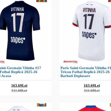
aint-Germain Vitinha #17
Paris Saint-Germain Vitinha #
Fotbal Replică 2025-26
Tricou Fotbal Replică 2025-26
i Acasa
Barbati Deplasare
163.69Lei
163.69Lei
511.68Lei
511.68Lei