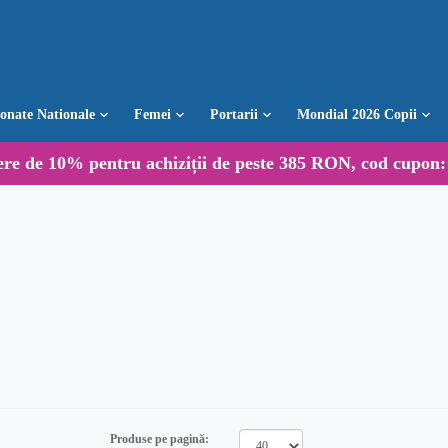
ionate Nationale
Femei
Portarii
Mondial 2026 Copii
ere de
10%
pentru achiziții de peste 385 RON, cod cupon
Produse pe pagină: