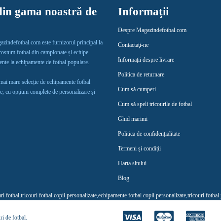
in gama noastră de
Informaţii
Despre Magazindefotbal.com
gazindefotbal.com este furnizorul principal la
Contactaţi-ne
 costum fotbal din campionate și echipe
Informații despre livrare
lente la echipamente de fotbal populare.
Politica de returnare
 mai mare selecție de echipamente fotbal
Cum să cumperi
e, cu opțiuni complete de personalizare și
Cum să speli tricourile de fotbal
Ghid marimi
Politica de confidențialitate
Termeni și condiții
Harta sitului
Blog
uri fotbal
,
tricouri fotbal copii personalizate
,
echipamente fotbal copii personalizate
,
tricouri fotbal
ri de fotbal
.