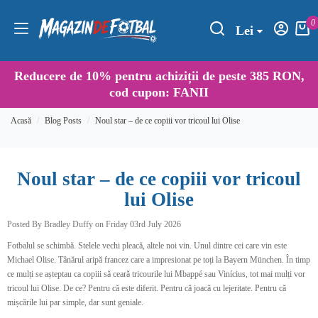
0
Lei
Reducere de
10%
pentru achiziții de peste 385 RON,
cod cupon:
FANII
Acasă
Blog Posts
Noul star – de ce copiii vor tricoul lui Olise
Noul star – de ce copiii vor tricoul
lui Olise
Posted By Bradley Duffy on Friday 03rd July 2026
Fotbalul se schimbă. Stelele vechi pleacă, altele noi vin. Unul dintre cei care vin este
Michael Olise. Tânărul aripă francez care a impresionat pe toți la Bayern München. În timp
ce mulți se așteptau ca copiii să ceară tricourile lui Mbappé sau Vinícius, tot mai mulți vor
tricoul lui Olise. De ce? Pentru că este diferit. Pentru că joacă cu lejeritate. Pentru că
mișcările lui par simple, dar sunt geniale.