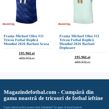
Franța Michael Olise #11
Franța Michael Olise #11
Tricou Fotbal Replică
Tricou Fotbal Replică
Mondial 2026 Barbati Acasa
Mondial 2026 Barbati
Deplasare
195.96Lei
195.96Lei
489.93Lei
489.93Lei
Magazindefotbal.com - Cumpără din
gama noastră de tricouri de fotbal ieftine
Cauți cadoul perfect pentru fanii fotbalului? Ai ajuns la locul potrivit.