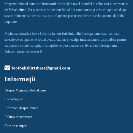
Magazindefotbal.com este furnizorul principal la nivel mondial al celor mai bune
tricouri
de fotbal ieftine
. Cu o selecție de costum fotbal din campionate și echipe naționale de pe
șase continente, suntem sursa ta unică pentru prețuri excelente la echipamente de fotbal
populare.
Misiunea noastră a fost să oferim fanilor fotbalului din întreaga lume cea mai mare
selecție de echipamente fotbal pentru cluburi și echipe internaționale, disponibile pentru
cumpărare online, cu opțiuni complete de personalizare și livrare în întreaga lume.
Aducem pasiunea ta acasă!
footballshirtsbase@gmail.com
Informaţii
Despre Magazindefotbal.com
Contactaţi-ne
Informații despre livrare
Politica de returnare
Cum să cumperi