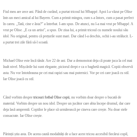
Fiul meu are zece ani. Până de curând, a purtat tricoul lui Mbappé. Apoi l-a văzut pe Olise
într-un meci amical al lui Bayern. Cum a primit mingea, cum s-a întors, cum a pasat perfect
în careu. „Tată, cine e ăsta?” a întrebat. I-am spus. De atunci, nu l-a mai vrut pe Mbappé. A
vrut pe Olise. „E ca un artist”, a spus. De ziua lui, a primit tricoul cu numele noului său
idol. Nu original, pentru că prețurile sunt mari. Dar când l-a deschis, ochii i-au strălucit. L-
a purtat trei zile fără să-l scoată.
Michael Olise este încă tânăr. Are 22 de ani. Dar a demonstrat deja că poate juca la cel mai
înalt nivel. Mișcările lui sunt elegante, piciorul drept e ca o baghetă magică. Copiii observă
asta. Nu vor întotdeauna pe cei mai rapizi sau mai puternici. Vor pe cei care joacă cu stil.
Iar Olise joacă cu stil.
Când vorbim despre
tricouri fotbal Olise copii
, nu vorbim doar despre o bucată de
material. Vorbim despre un nou idol. Despre un jucător care abia începe drumul, dar care
deja lasă amprentă. Copiilor le place să urmărească pe cineva care crește. Nu doar stele
consacrate. Iar Olise crește.
Părinții știu asta. De aceea caută modalități de a face acest tricou accesibil fiecărui copil,