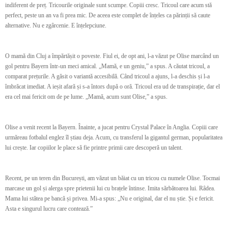
indiferent de preț. Tricourile originale sunt scumpe. Copiii cresc. Tricoul care acum stă
perfect, peste un an va fi prea mic. De aceea este complet de înțeles ca părinții să caute
alternative. Nu e zgârcenie. E înțelepciune.
O mamă din Cluj a împărtășit o poveste. Fiul ei, de opt ani, l-a văzut pe Olise marcând un
gol pentru Bayern într-un meci amical. „Mamă, e un geniu,” a spus. A căutat tricoul, a
comparat prețurile. A găsit o variantă accesibilă. Când tricoul a ajuns, l-a deschis și l-a
îmbrăcat imediat. A ieșit afară și s-a întors după o oră. Tricoul era ud de transpirație, dar el
era cel mai fericit om de pe lume. „Mamă, acum sunt Olise,” a spus.
Olise a venit recent la Bayern. Înainte, a jucat pentru Crystal Palace în Anglia. Copiii care
urmăreau fotbalul englez îl știau deja. Acum, cu transferul la gigantul german, popularitatea
lui crește. Iar copiilor le place să fie printre primii care descoperă un talent.
Recent, pe un teren din București, am văzut un băiat cu un tricou cu numele Olise. Tocmai
marcase un gol și alerga spre prietenii lui cu brațele întinse. Imita sărbătoarea lui. Râdea.
Mama lui stătea pe bancă și privea. Mi-a spus: „Nu e original, dar el nu știe. Și e fericit.
Asta e singurul lucru care contează.”