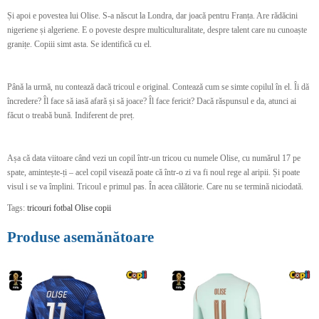
Și apoi e povestea lui Olise. S-a născut la Londra, dar joacă pentru Franța. Are rădăcini
nigeriene și algeriene. E o poveste despre multiculturalitate, despre talent care nu cunoaște
granițe. Copiii simt asta. Se identifică cu el.
Până la urmă, nu contează dacă tricoul e original. Contează cum se simte copilul în el. Îi dă
încredere? Îl face să iasă afară și să joace? Îl face fericit? Dacă răspunsul e da, atunci ai
făcut o treabă bună. Indiferent de preț.
Așa că data viitoare când vezi un copil într-un tricou cu numele Olise, cu numărul 17 pe
spate, amintește-ți – acel copil visează poate că într-o zi va fi noul rege al aripii. Și poate
visul i se va împlini. Tricoul e primul pas. În acea călătorie. Care nu se termină niciodată.
Tags:
tricouri fotbal Olise copii
Produse asemănătoare